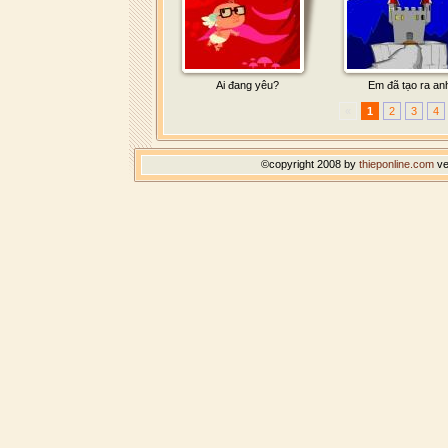
Ai đang yêu?
Em đã tạo ra an
«
1
2
3
4
©copyright 2008 by
thieponline.com
ve