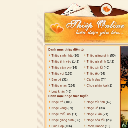
Danh mục thiệp điện tử
Thiệp sinh nhật
(20)
Thiệp giáng sinh
(50)
Thiệp tình yêu
(142)
Thiệp gia đình
(142)
Thiệp cảm ơn
(14)
Thiệp xin lỗi
(40)
Thiệp vui
(135)
Thiệp tết
(34)
Bạn bè
(31)
Cảnh đẹp
(74)
Thiệp nhạc
(254)
Chưa phân loại
(1)
Lọai khác
(48)
Danh mục nhạc trực tuyến
Nhạc trẻ
(101)
Nhạc trữ tình
(42)
Nhạc vàng
(69)
Nhạc đỏ
(33)
Nhạc thiếu nhi
(11)
Nhạc xuân
(21)
Nhạc giáng sinh
(36)
Nhạc hòa tấu
(23)
Blue Pop
(106)
Rock Dance
(10)