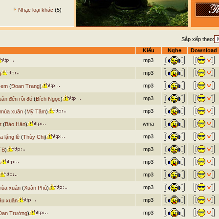
Nhạc loại khác
(5)
Sắp xếp theo:
Kiểu
Nghe
Download
mp3
mp3
g
mp3
 em
(
Đoan Trang
)
mp3
ân đến rồi đó
(
Bích Ngọc
)
mp3
 mùa xuân
(
Mỹ Tâm
)
wma
t
(
Bảo Hân
)
mp3
a lặng lẽ
(
Thùy Chi
)
mp3
TB
)
mp3
e
mp3
mp3
mùa xuân
(
Xuân Phú
)
mp3
ầu xuân
mp3
Đan Trường
)