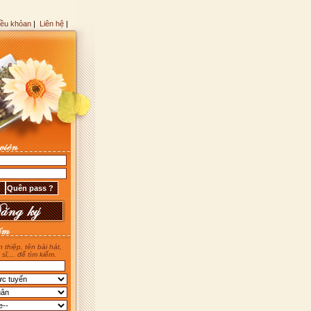
iều khỏan
|
Liên hệ
|
 thiệp, tên bài hát,
 sĩ,... để tìm kiếm.