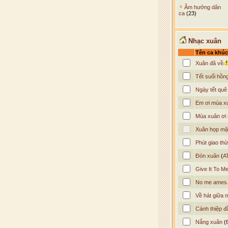
Âm hưởng dân
ca
(23)
Nhạc xuân
Tên ca khúc
Xuân đã về
Tết suối hồn
Ngày tết quê
Em ơi mùa xu
Mùa xuân ơi
Xuân họp mặ
Phút giao thừ
Đón xuân
(
A
Give It To M
No me ames
Về hát giữa 
Cánh thiệp đ
Nắng xuân
(