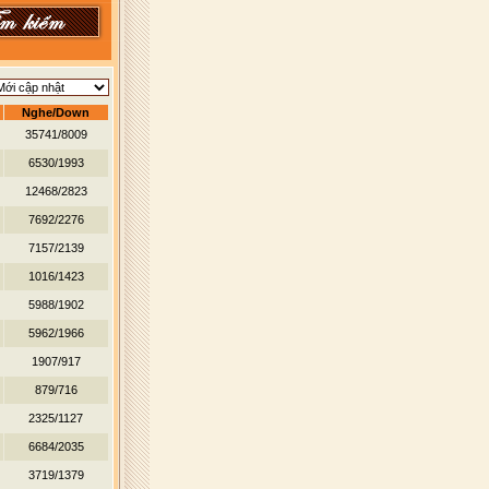
Nghe/Down
35741/8009
6530/1993
12468/2823
7692/2276
7157/2139
1016/1423
5988/1902
5962/1966
1907/917
879/716
2325/1127
6684/2035
3719/1379