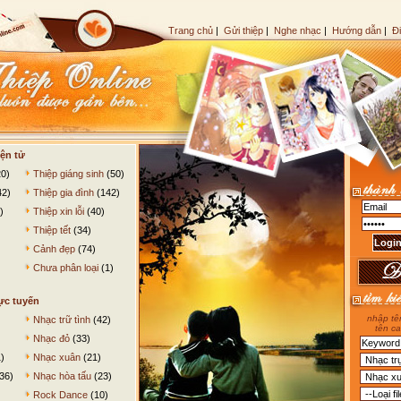
Trang chủ
|
Gửi thiệp
|
Nghe nhạc
|
Hướng dẫn
|
Đ
ện tử
0)
Thiệp giáng sinh
(50)
42)
Thiệp gia đình
(142)
)
Thiệp xin lỗi
(40)
Thiệp tết
(34)
Cảnh đẹp
(74)
Chưa phân loại
(1)
ực tuyến
nhập tên
Nhạc trữ tình
(42)
tên ca
Nhạc đỏ
(33)
)
Nhạc xuân
(21)
36)
Nhạc hòa tấu
(23)
Rock Dance
(10)