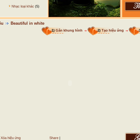
Nhạc loại khác
(5)
êu
Beautiful in white
1)
Gắn khung hình
2)
Tạo hiệu ứng
Xóa hiệu ứng
Share
|