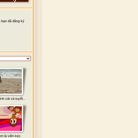
u bạn đã đăng ký
nh cát và tuyết...
m là viên kẹo