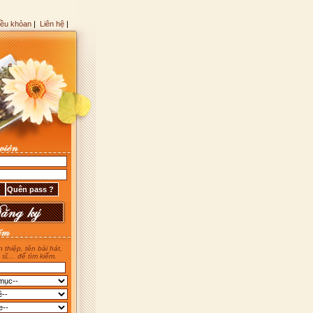
iều khỏan
|
Liên hệ
|
 thiệp, tên bài hát,
 sĩ,... để tìm kiếm.