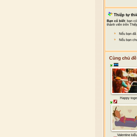
Thiệp tự thiế
Bạn có biết
: bạn c
thành viên trên Thiệ
Nếu bạn đã 
Nếu bạn chư
Cùng chủ đề 
Happy toge
Valentine kiể