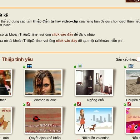
t kế
ó thể sử dụng các tấm
thiệp điện tử
hay
video-clip
của riêng bạn để gởi cho người thân nế
pOnline
có tài khoản ThiệpOnline, vui lòng
click vào đây
để đăng nhập
a có tài khoản ThiệpOnline, vui lòng
click vào đây
để tạo một tài khoản miễn phí.
Thiệp tình yêu
Sắp xếp theo:
ther
Women in love
Ngóng chờ
Chuyện tì
u...cún
Quyết định khó khăn
Nỗi buồn valentine
Nếu e