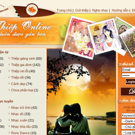
Trang chủ
|
Gửi thiệp
|
Nghe nhạc
|
Hướng dẫn
|
Đ
ện tử
0)
Thiệp giáng sinh
(50)
42)
Thiệp gia đình
(142)
)
Thiệp xin lỗi
(40)
Thiệp tết
(34)
Cảnh đẹp
(74)
Chưa phân loại
(1)
ực tuyến
nhập tên
Nhạc trữ tình
(42)
tên ca
Nhạc đỏ
(33)
)
Nhạc xuân
(21)
36)
Nhạc hòa tấu
(23)
Rock Dance
(10)