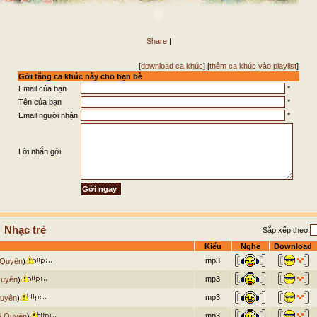
Share
|
[
download ca khúc
] [
thêm ca khúc vào playlist
]
Gởi tặng ca khúc này cho bạn bè
Email của bạn
*
Tên của bạn
*
Email người nhận
*
Lời nhắn gởi
 Nhạc trẻ
Sắp xếp theo:
Kiểu
Nghe
Download
mp3
 Quyên
)
mp3
Quyên
)
mp3
uyên
)
mp3
ệ Quyên
)