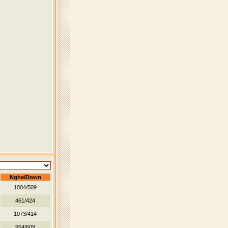
Nghe/Down
1004/509
461/424
1073/414
954/609