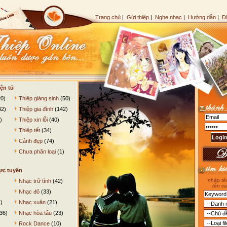
Trang chủ
|
Gửi thiệp
|
Nghe nhạc
|
Hướng dẫn
|
Đ
ện tử
0)
Thiệp giáng sinh
(50)
42)
Thiệp gia đình
(142)
)
Thiệp xin lỗi
(40)
Thiệp tết
(34)
Cảnh đẹp
(74)
Chưa phân loại
(1)
ực tuyến
nhập tên
Nhạc trữ tình
(42)
tên ca
Nhạc đỏ
(33)
)
Nhạc xuân
(21)
36)
Nhạc hòa tấu
(23)
Rock Dance
(10)