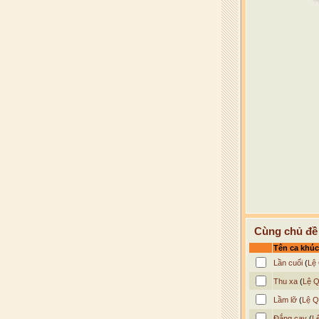
Cùng chủ đề
Tên ca khúc
Lần cuối
(
Lệ
Thu xa
(
Lệ 
Lầm lỡ
(
Lệ Q
Đắng cay
(
L