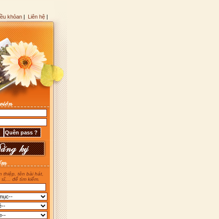
iều khỏan
|
Liên hệ
|
 thiệp, tên bài hát,
 sĩ,... để tìm kiếm.