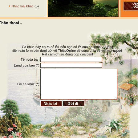
Nhạc loại khác
(5)
hần thoại -
Ca khúc này chưa có lời, nếu bạn có lời của ca khúc vui lòng
điển vào form bên dưới gởi về ThiệpOnline để cùng chia sẽ với mọi người.
Rất cảm ơn sự đóng góp của bạn!
Tên của bạn
Email của bạn (*)
Lời ca khúc (*)