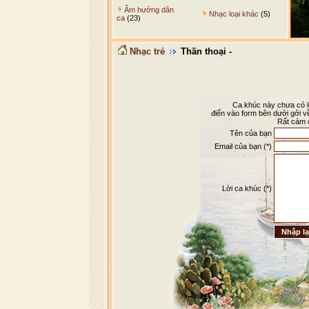
Âm hưởng dân
Nhạc loại khác
(5)
ca
(23)
Nhạc trẻ
Thần thoại -
Ca khúc này chưa có lờ
điển vào form bên dưới gởi v
Rất cảm 
Tên của bạn
Email của bạn (*)
Lời ca khúc (*)