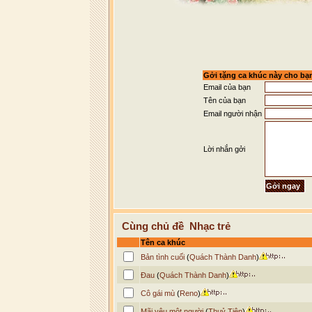
Gởi tặng ca khúc này cho bạ
Email của bạn
Tên của bạn
Email người nhận
Lời nhắn gởi
Cùng chủ đề Nhạc trẻ
Tên ca khúc
Bản tình cuối
(
Quách Thành Danh
)
Đau
(
Quách Thành Danh
)
Cô gái mù
(
Reno
)
Mãi yêu một người
(
Thuỷ Tiên
)