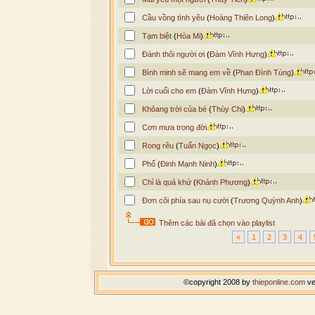
Cầu vồng tình yêu
(
Hoàng Thiên Long
)
Tạm biệt
(
Hòa Mi
)
Đành thôi người ơi
(
Đàm Vĩnh Hưng
)
Bình minh sẽ mang em về
(
Phan Đình Tùng
)
Lời cuối cho em
(
Đàm Vĩnh Hưng
)
Khỏang trời của bé
(
Thùy Chi
)
Cơn mưa trong đời
Rong rêu
(
Tuấn Ngọc
)
Phố
(
Đinh Mạnh Ninh
)
Chỉ là quá khứ
(
Khánh Phương
)
Đơn côi phía sau nụ cười
(
Trương Quỳnh Anh
)
Thêm các bài đã chọn vào playlist
«
1
2
3
4
©copyright 2008 by
thieponline.com
ve