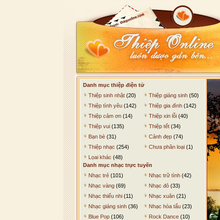
Danh mục thiệp điện tử
Thiệp sinh nhật
(20)
Thiệp giáng sinh
(50)
Thiệp tình yêu
(142)
Thiệp gia đình
(142)
Thiệp cảm ơn
(14)
Thiệp xin lỗi
(40)
Thiệp vui
(135)
Thiệp tết
(34)
Bạn bè
(31)
Cảnh đẹp
(74)
Thiệp nhạc
(254)
Chưa phân loại
(1)
Lọai khác
(48)
Danh mục nhạc trực tuyến
Nhạc trẻ
(101)
Nhạc trữ tình
(42)
Nhạc vàng
(69)
Nhạc đỏ
(33)
Nhạc thiếu nhi
(11)
Nhạc xuân
(21)
Nhạc giáng sinh
(36)
Nhạc hòa tấu
(23)
Blue Pop
(106)
Rock Dance
(10)