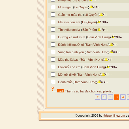
Mưa ngâu
(
Lệ Quyên
)
Giấc mơ mùa thu
(
Lệ Quyên
)
Mãi mãi bên em
(
Lệ Quyên
)
Tình yêu còn lại
(
Bảo Phúc
)
Đường xa ướt mưa
(
Đàm Vĩnh Hưng
)
Đành thôi người ơi
(
Đàm Vĩnh Hưng
)
Vùng trời bình yên
(
Đàm Vĩnh Hưng
)
Mùa thu lá bay
(
Đàm Vĩnh Hưng
)
Lời cuối cho em
(
Đàm Vĩnh Hưng
)
Một cõi đi về
(
Đàm Vĩnh Hưng
)
Đánh mất
(
Đàm Vĩnh Hưng
)
Thêm các bài đã chọn vào playlist
«
1
2
3
4
©copyright 2008 by
thieponline.com
ve