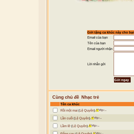
Gởi tặng ca khúc này cho bạ
Email của bạn
Tên của bạn
Email người nhận
Lời nhắn gởi
Cùng chủ đề Nhạc trẻ
Tên ca khúc
Rồi một mai
(
Lệ Quyên
)
Lần cuối
(
Lệ Quyên
)
Lầm lỡ
(
Lệ Quyên
)
Đắng cay
(
Lệ Quyên
)