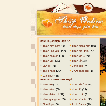
Danh mục thiệp điện tử
Thiệp sinh nhật
(20)
Thiệp giáng sinh
(50)
Thiệp tình yêu
(142)
Thiệp gia đình
(142)
Thiệp cảm ơn
(14)
Thiệp xin lỗi
(40)
Thiệp vui
(135)
Thiệp tết
(34)
Bạn bè
(31)
Cảnh đẹp
(74)
Thiệp nhạc
(254)
Chưa phân loại
(1)
Lọai khác
(48)
Danh mục nhạc trực tuyến
Nhạc trẻ
(101)
Nhạc trữ tình
(42)
Nhạc vàng
(69)
Nhạc đỏ
(33)
Nhạc thiếu nhi
(11)
Nhạc xuân
(21)
Nhạc giáng sinh
(36)
Nhạc hòa tấu
(23)
Blue Pop
(106)
Rock Dance
(10)