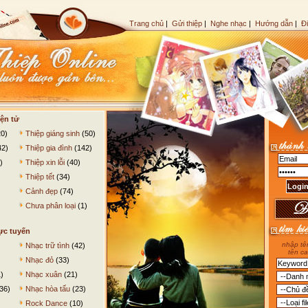
Trang chủ
|
Gửi thiệp
|
Nghe nhạc
|
Hướng dẫn
|
Đ
ện tử
0)
Thiệp giáng sinh
(50)
42)
Thiệp gia đình
(142)
)
Thiệp xin lỗi
(40)
Thiệp tết
(34)
Cảnh đẹp
(74)
Chưa phân loại
(1)
ực tuyến
nhập tên
Nhạc trữ tình
(42)
tên ca
Nhạc đỏ
(33)
)
Nhạc xuân
(21)
36)
Nhạc hòa tấu
(23)
Rock Dance
(10)