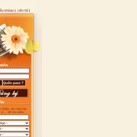
iều khỏan
|
Liên hệ
|
 thiệp, tên bài hát,
 sĩ,... để tìm kiếm.