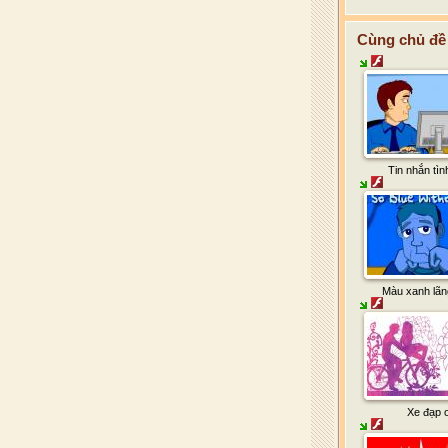
Cùng chủ đề 
Tin nhắn tìn
Màu xanh lã
Xe đạp ơ