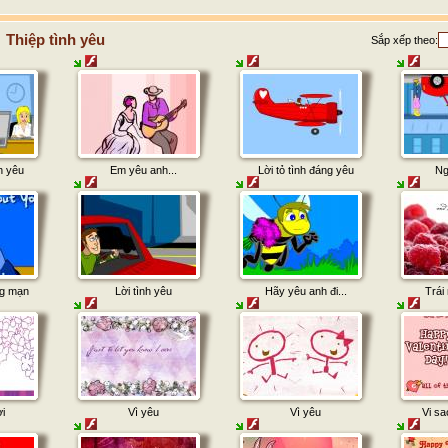
Thiệp tình yêu
Sắp xếp theo:
h yêu
Em yêu anh...
Lời tỏ tình đáng yêu
Ng
ng mạn
Lời tình yêu
Hãy yêu anh đi...
Trái
i
Vì yêu
Vì yêu
Vi s