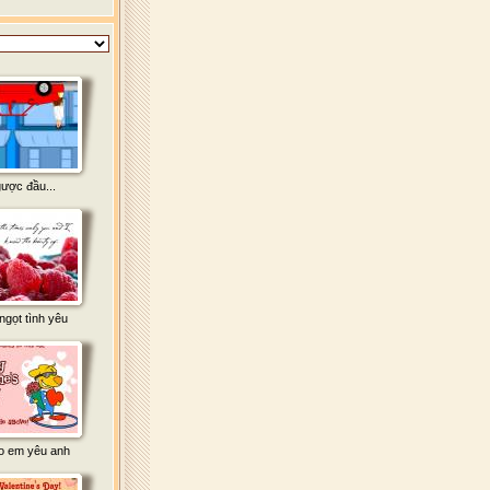
ược đầu...
 ngọt tình yêu
ao em yêu anh