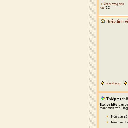
Âm hưởng dân
ca
(23)
Thiệp tình y
Xóa khung
Thiệp tự thiế
Bạn có biết
: bạn c
thành viên trên Thiệ
Nếu bạn đã 
Nếu bạn chư