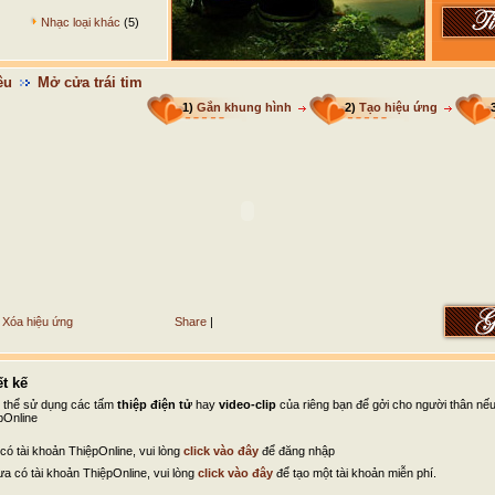
Nhạc loại khác
(5)
êu
Mở cửa trái tim
1)
Gắn khung hình
2)
Tạo hiệu ứng
Xóa hiệu ứng
Share
|
t kế
ó thể sử dụng các tấm
thiệp điện tử
hay
video-clip
của riêng bạn để gởi cho người thân nế
pOnline
có tài khoản ThiệpOnline, vui lòng
click vào đây
để đăng nhập
a có tài khoản ThiệpOnline, vui lòng
click vào đây
để tạo một tài khoản miễn phí.